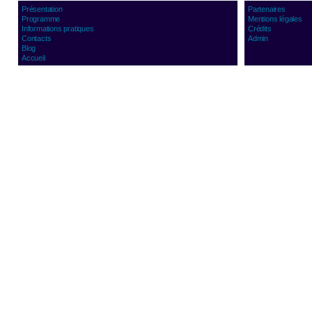
Présentation
Partenaires
Programme
Mentions légales
Informations pratiques
Crédits
Contacts
Admin
Blog
Accueil